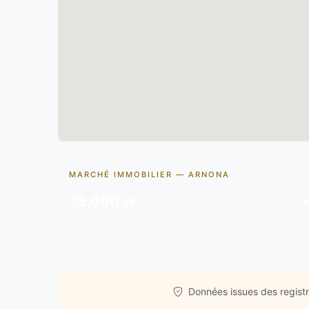
MARCHÉ IMMOBILIER — ARNONA
35,000 ₪
Moy./m²
Ten
Données issues de
gov.il
& analyses de marché.
Données issues des registre