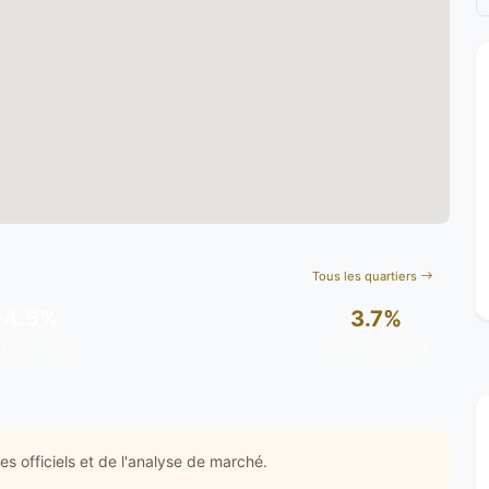
Tous les quartiers
+4.5%
3.7%
dance 12m
Rendement est.
s officiels et de l'analyse de marché.