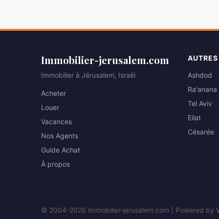
Immobilier-jerusalem.com
AUTRES
Immobilier à Jérusalem, Israël
Ashdod
Ra'anana
Acheter
Tel Aviv
Louer
Eilat
Vacances
Césarée
Nos Agents
Guide Achat
À propos
© 2004-2026 Immobilier-jerusalem.com | Powered by