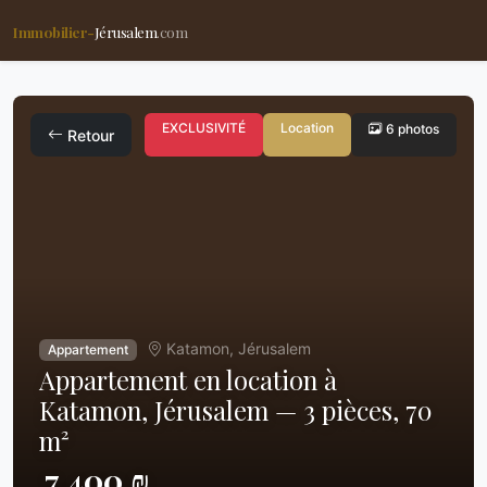
Immobilier-
Jérusalem
.com
EXCLUSIVITÉ
Location
6 photos
Retour
Katamon, Jérusalem
Appartement
Appartement en location à
Katamon, Jérusalem — 3 pièces, 70
m²
7,400 ₪