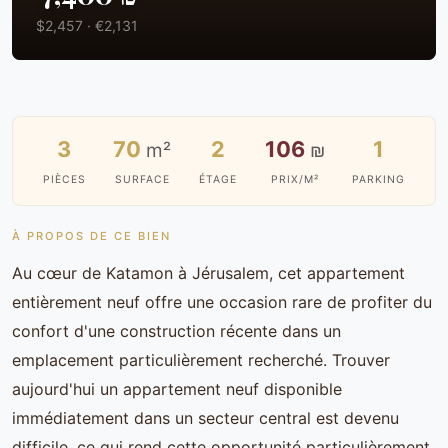
$2,457 · €2,131
3
70
2
106
1
m²
₪
PIÈCES
SURFACE
ÉTAGE
PRIX/M²
PARKING
À PROPOS DE CE BIEN
Au cœur de Katamon à Jérusalem, cet appartement
entièrement neuf offre une occasion rare de profiter du
confort d'une construction récente dans un
emplacement particulièrement recherché. Trouver
aujourd'hui un appartement neuf disponible
immédiatement dans un secteur central est devenu
difficile, ce qui rend cette opportunité particulièrement