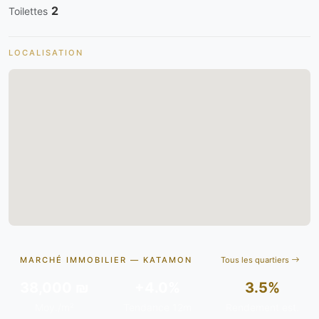
2
Toilettes
LOCALISATION
MARCHÉ IMMOBILIER — KATAMON
Tous les quartiers
38,000 ₪
+4.0%
3.5%
Moy./m²
Tendance 12m
Rendement est.