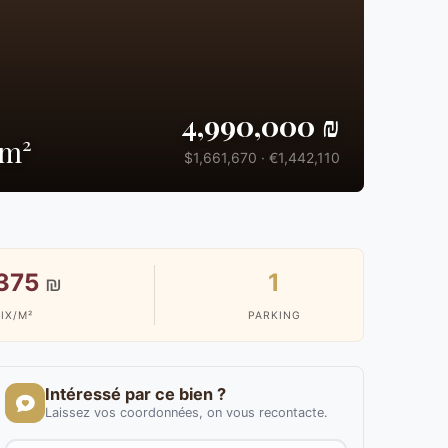
4,990,000 ₪
 m²
$1,661,670 · €1,442,110
375
1
₪
IX/M²
PARKING
Intéressé par ce bien ?
Laissez vos coordonnées, on vous recontacte.