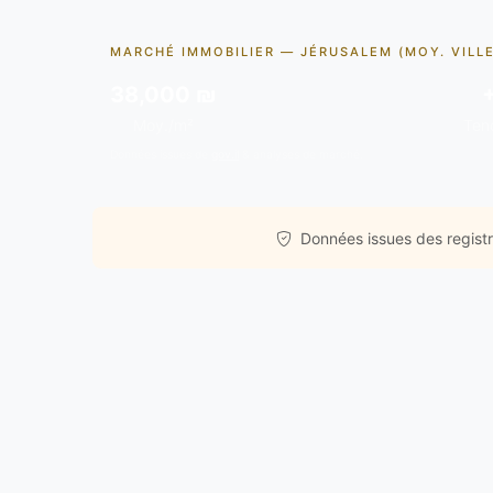
MARCHÉ IMMOBILIER — JÉRUSALEM (MOY. VILLE
38,000 ₪
Moy./m²
Ten
Données issues de
gov.il
& analyses de marché.
Données issues des registre