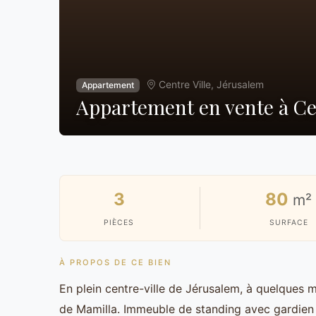
Centre Ville, Jérusalem
Appartement
Appartement en vente à Cen
3
80
m²
PIÈCES
SURFACE
À PROPOS DE CE BIEN
En plein centre-ville de Jérusalem, à quelques 
de Mamilla. Immeuble de standing avec gardien 2