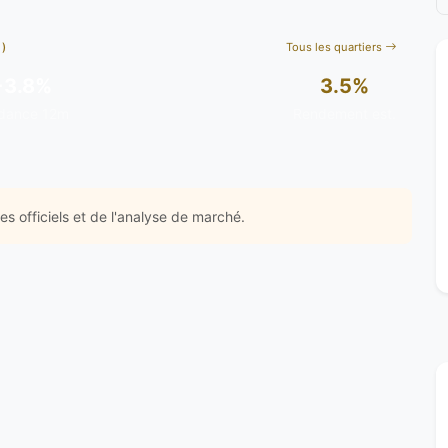
)
Tous les quartiers
+3.8%
3.5%
dance 12m
Rendement est.
s officiels et de l'analyse de marché.