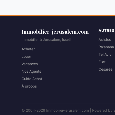
Immobilier-jerusalem.com
AUTRES
Immobilier à Jérusalem, Israël
Ashdod
Ra'anana
Acheter
Tel Aviv
Louer
Eilat
Vacances
Césarée
Nos Agents
Guide Achat
À propos
© 2004-2026 Immobilier-jerusalem.com | Powered by