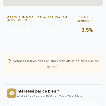
Tous les
MARCHÉ IMMOBILIER — JÉRUSALEM
(MOY. VILLE)
quartiers
38,000 ₪
+3.8%
3.5%
Moy./m²
Tendance 12m
Rendement est.
Données issues de
gov.il
& analyses de marché.
Données issues des registres officiels et de l'analyse de
marché.
Intéressé par ce bien ?
Laissez vos coordonnées, on vous recontacte.