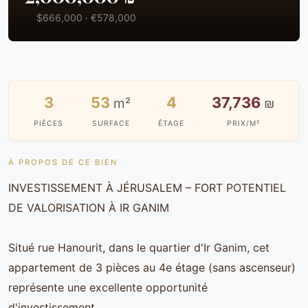
$666,000 · €578,000
3
53
4
37,736
m²
₪
PIÈCES
SURFACE
ÉTAGE
PRIX/M²
À PROPOS DE CE BIEN
INVESTISSEMENT À JÉRUSALEM – FORT POTENTIEL
DE VALORISATION À IR GANIM
Situé rue Hanourit, dans le quartier d'Ir Ganim, cet
appartement de 3 pièces au 4e étage (sans ascenseur)
représente une excellente opportunité
d'investissement.