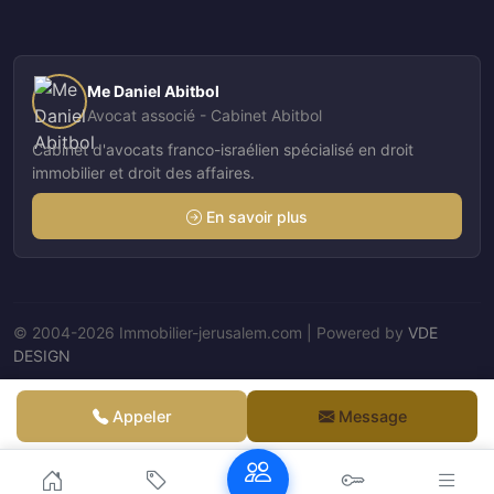
Me Daniel Abitbol
Avocat associé - Cabinet Abitbol
Cabinet d'avocats franco-israélien spécialisé en droit
immobilier et droit des affaires.
En savoir plus
© 2004-2026 Immobilier-jerusalem.com | Powered by
VDE
DESIGN
Nos Agents
Appeler
Message