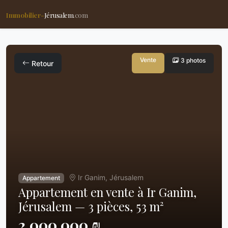
Immobilier-
Jérusalem
.com
Vente
3 photos
Retour
Ir Ganim, Jérusalem
Appartement
Appartement en vente à Ir Ganim,
Jérusalem — 3 pièces, 53 m²
2,000,000 ₪