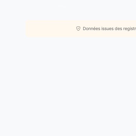
Données issues de
gov.il
& analyses de marché.
Données issues des registre