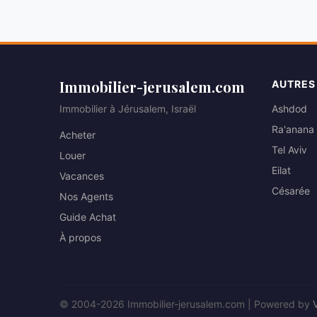
Immobilier-jerusalem.com
AUTRES
Immobilier à Jérusalem, Israël
Ashdod
Ra'anana
Acheter
Tel Aviv
Louer
Eilat
Vacances
Césarée
Nos Agents
Guide Achat
À propos
© 2004-2026 Immobilier-jerusalem.com | Powered by