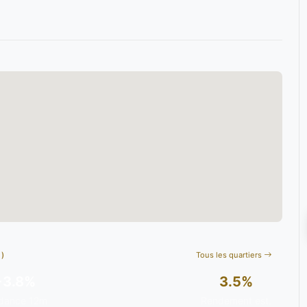
)
Tous les quartiers
+3.8%
3.5%
dance 12m
Rendement est.