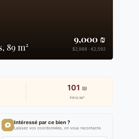
9,000 ₪
s, 89 m²
$2,988 · €2,592
101
₪
PRIX/M²
Intéressé par ce bien ?
Laissez vos coordonnées, on vous recontacte.