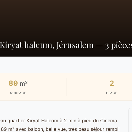
Kiryat haleum, Jérusalem — 3 pièce
89
2
m²
SURFACE
ÉTAGE
veau quartier Kiryat Haleom à 2 min à pied du Cinema
 89 m² avec balcon, belle vue, très beau séjour rempli