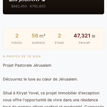
$882,450 · €765,850
2
56
2
47,321
m²
₪
PIÈCES
SURFACE
ÉTAGE
PRIX/M²
À PROPOS DE CE BIEN
Projet Pastorale Jérusalem
Découvrez le luxe au cœur de Jérusalem.
Situé à Kiryat Yovel, ce projet immobilier d'exception
vous offre l'opportunité de vivre dans une résidence
haut de gamme alliant confort et modernité. Composée