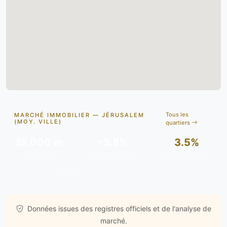
Tous les
MARCHÉ IMMOBILIER — JÉRUSALEM
(MOY. VILLE)
quartiers
38,000 ₪
+3.8%
3.5%
Moy./m²
Tendance 12m
Rendement est.
Données issues de
gov.il
& analyses de marché.
Données issues des registres officiels et de l'analyse de
marché.