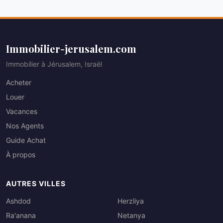
Immobilier-jerusalem.com
Immobilier à Jérusalem, Israël
Acheter
Louer
Vacances
Nos Agents
Guide Achat
À propos
AUTRES VILLES
Ashdod
Herzliya
Ra'anana
Netanya