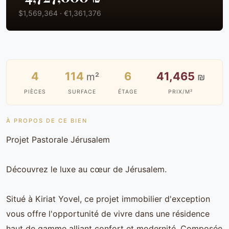
$1,569,364 · €1,361,376
4
114
6
41,465
m²
₪
PIÈCES
SURFACE
ÉTAGE
PRIX/M²
À PROPOS DE CE BIEN
Projet Pastorale Jérusalem
Découvrez le luxe au cœur de Jérusalem.
Situé à Kiriat Yovel, ce projet immobilier d'exception
vous offre l'opportunité de vivre dans une résidence
haut de gamme alliant confort et modernité. Composée