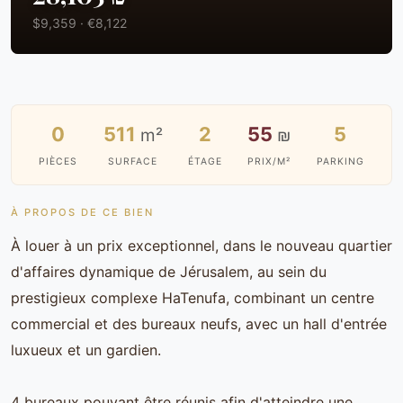
$9,359 · €8,122
0
511
2
55
5
m²
₪
PIÈCES
SURFACE
ÉTAGE
PRIX/M²
PARKING
À PROPOS DE CE BIEN
À louer à un prix exceptionnel, dans le nouveau quartier
d'affaires dynamique de Jérusalem, au sein du
prestigieux complexe HaTenufa, combinant un centre
commercial et des bureaux neufs, avec un hall d'entrée
luxueux et un gardien.
4 bureaux pouvant être réunis afin d'atteindre une