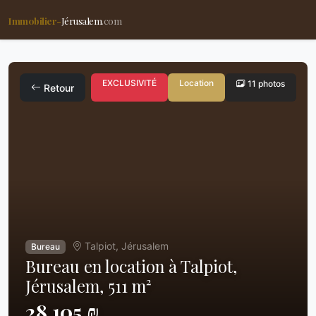
Immobilier-
Jérusalem
.com
EXCLUSIVITÉ
Location
11 photos
Retour
Talpiot, Jérusalem
Bureau
Bureau en location à Talpiot,
Jérusalem, 511 m²
28,105 ₪