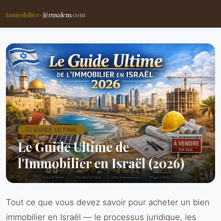
Immobilier-
Jérusalem
.com
GUIDE ULTIME
Le Guide Ultime de
l'Immobilier en Israël (2026)
Tout ce que vous devez savoir pour acheter un bien
immobilier en Israël — le processus juridique, les