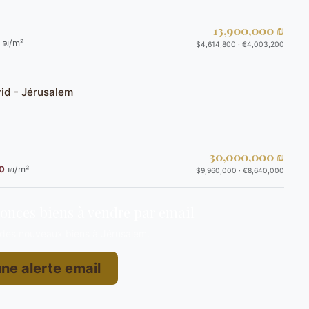
13,900,000 ₪
₪/m²
$4,614,800 · €4,003,200
id - Jérusalem
30,000,000 ₪
0
₪/m²
$9,960,000 · €8,640,000
nonces biens à vendre par email
 des nouveaux biens à Jérusalem.
ne alerte email