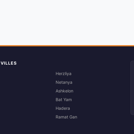
 VILLES
Herzliya
Netanya
Ashkelon
Bat Yam
Hadera
Ramat Gan