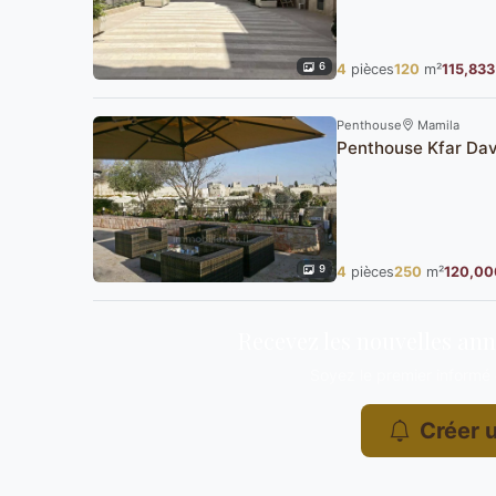
6
4
pièces
120
m²
115,833
Penthouse
Mamila
Penthouse Kfar Dav
9
4
pièces
250
m²
120,00
Recevez les nouvelles an
Soyez le premier informé
Créer u