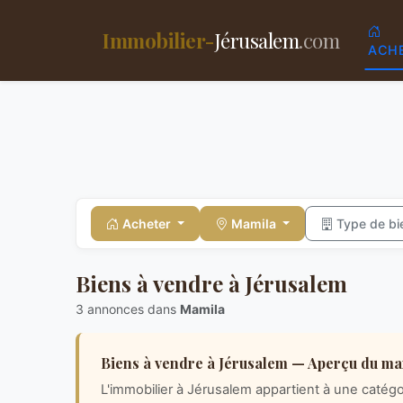
Immobilier-
Jérusalem
.com
ACH
Acheter
Mamila
Type de b
Biens à vendre à Jérusalem
3 annonces dans
Mamila
Biens à vendre à Jérusalem — Aperçu du m
L'immobilier à Jérusalem appartient à une catégor