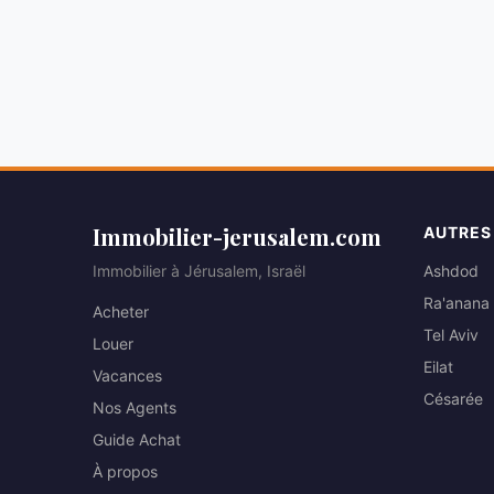
Immobilier-jerusalem.com
AUTRES
Immobilier à Jérusalem, Israël
Ashdod
Ra'anana
Acheter
Tel Aviv
Louer
Eilat
Vacances
Césarée
Nos Agents
Guide Achat
À propos