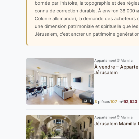
bornée par l'histoire, la topographie et des règles
connu de correction durable. À environ 38 000 ₪/
Colonie allemande), la demande des acheteurs de
une dimension patrimoniale et spirituelle que l
Jérusalem, c'est ancrer un patrimoine générationn
Appartement
Mamila
À vendre – Appartem
Jérusalem
11
3
pièces
107
m²
92,523
Appartement
Mamila
Jérusalem Mamilla 