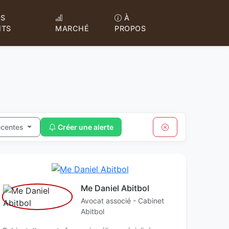
S
À
NTS
MARCHÉ
PROPOS
écentes
Créer une alerte
Me Daniel Abitbol
Avocat associé - Cabinet
Abitbol