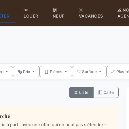
NO
ETER
LOUER
NEUF
VACANCES
AGE
ien
Prix
Pièces
Surface
Plus r
Liste
Carte
arché
ie à part : avec une offre qui ne peut pas s'étendre –