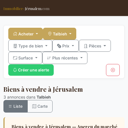
Immobilier-
Jérusalem
.com
Acheter
Talbieh
Type de bien
Prix
Pièces
Surface
Plus récentes
Créer une alerte
Biens à vendre à Jérusalem
3 annonces dans
Talbieh
Liste
Carte
Biens à vendre à Jérusalem — Aperçu du marché