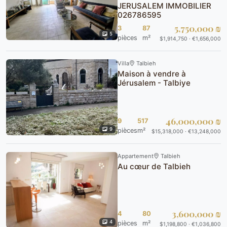
JERUSALEM IMMOBILIER
026786595
5,750,000 ₪
3
87
5
pièces
m²
$1,914,750 · €1,656,000
Villa
Talbieh
Maison à vendre à
Jérusalem - Talbiye
46,000,000 ₪
9
517
9
pièces
m²
$15,318,000 · €13,248,000
Appartement
Talbieh
Au cœur de Talbieh
3,600,000 ₪
4
80
4
pièces
m²
$1,198,800 · €1,036,800