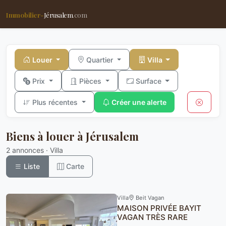
Immobilier-
Jérusalem
.com
Louer
Quartier
Villa
Prix
Pièces
Surface
Plus récentes
Créer une alerte
Biens à louer à Jérusalem
2 annonces · Villa
Liste
Carte
Villa
Beit Vagan
MAISON PRIVÉE BAYIT
VAGAN TRÈS RARE