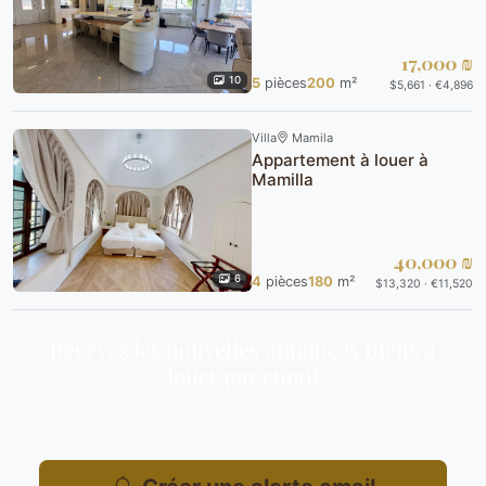
17,000 ₪
10
5
pièces
200
m²
$5,661 · €4,896
Villa
Mamila
Appartement à louer à
Mamilla
40,000 ₪
6
4
pièces
180
m²
$13,320 · €11,520
Recevez les nouvelles annonces biens à
louer par email
Soyez le premier informé des nouveaux biens à
Jérusalem.