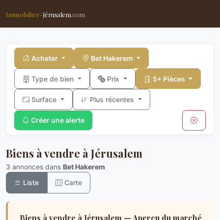
Immobilier-
Jérusalem
.com
Acheter
Bet Hakerem
Type de bien
Prix
5+ Pièces
Surface
Plus récentes
Créer une alerte
Biens à vendre à Jérusalem
3 annonces dans
Bet Hakerem
Liste
Carte
Biens à vendre à Jérusalem — Aperçu du marché