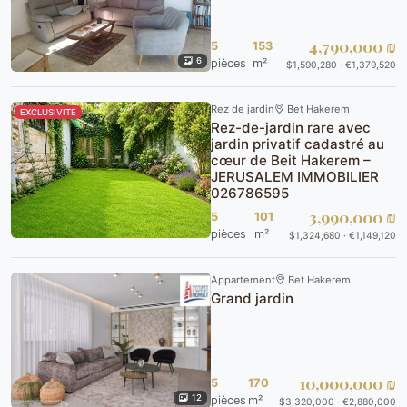
4,790,000 ₪
5
153
6
pièces
m²
$1,590,280 · €1,379,520
Rez de jardin
Bet Hakerem
EXCLUSIVITÉ
Rez-de-jardin rare avec
jardin privatif cadastré au
cœur de Beit Hakerem –
JERUSALEM IMMOBILIER
026786595
3,990,000 ₪
5
101
pièces
m²
$1,324,680 · €1,149,120
Appartement
Bet Hakerem
Grand jardin
10,000,000 ₪
5
170
12
pièces
m²
$3,320,000 · €2,880,000