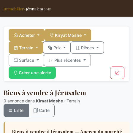
Immobilier-
Jérusalem
.com
Acheter
Kiryat Moshe
Terrain
Prix
Pièces
Surface
Plus récentes
Créer une alerte
Biens à vendre à Jérusalem
0 annonce dans
Kiryat Moshe
· Terrain
Liste
Carte
Biens à vendre à Jérusalem — Aperçu du marché