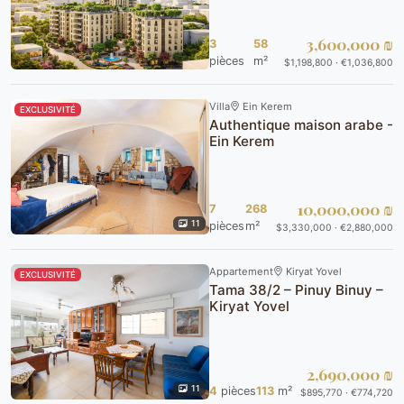
3,600,000 ₪
3
58
pièces
m²
$1,198,800 · €1,036,800
Villa
Ein Kerem
EXCLUSIVITÉ
Authentique maison arabe -
Ein Kerem
10,000,000 ₪
7
268
11
pièces
m²
$3,330,000 · €2,880,000
Appartement
Kiryat Yovel
EXCLUSIVITÉ
Tama 38/2 – Pinuy Binuy –
Kiryat Yovel
2,690,000 ₪
11
4
pièces
113
m²
$895,770 · €774,720