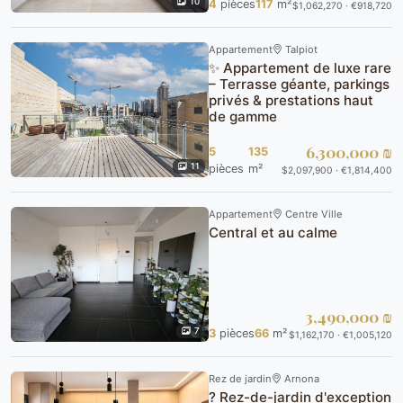
10
4
pièces
117
m²
$1,062,270 · €918,720
Appartement
Talpiot
✨ Appartement de luxe rare
– Terrasse géante, parkings
privés & prestations haut
de gamme
6,300,000 ₪
5
135
11
pièces
m²
$2,097,900 · €1,814,400
Appartement
Centre Ville
Central et au calme
3,490,000 ₪
7
3
pièces
66
m²
$1,162,170 · €1,005,120
Rez de jardin
Arnona
? Rez-de-jardin d'exception