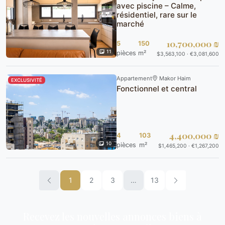
avec piscine – Calme,
résidentiel, rare sur le
marché
10,700,000 ₪
5
150
11
pièces
m²
$3,563,100 · €3,081,600
Appartement
Makor Haim
EXCLUSIVITÉ
Fonctionnel et central
4,400,000 ₪
4
103
10
pièces
m²
$1,465,200 · €1,267,200
1
2
3
…
13
Recevez les nouvelles annonces biens à