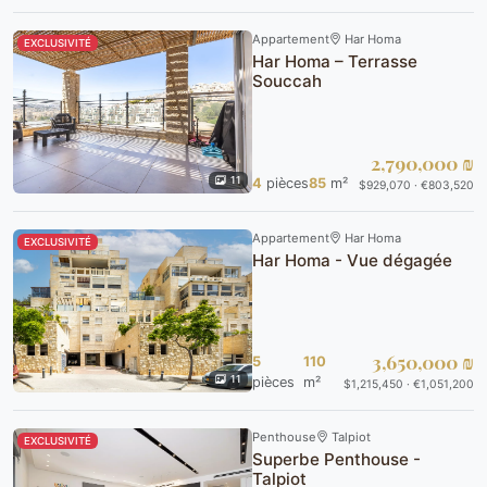
Appartement
Har Homa
EXCLUSIVITÉ
Har Homa – Terrasse
Souccah
2,790,000 ₪
11
4
pièces
85
m²
$929,070 · €803,520
Appartement
Har Homa
EXCLUSIVITÉ
Har Homa - Vue dégagée
3,650,000 ₪
5
110
11
pièces
m²
$1,215,450 · €1,051,200
Penthouse
Talpiot
EXCLUSIVITÉ
Superbe Penthouse -
Talpiot