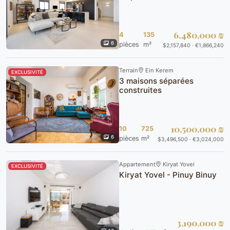
6,480,000 ₪
4
135
6
pièces
m²
$2,157,840 · €1,866,240
Terrain
Ein Kerem
EXCLUSIVITÉ
3 maisons séparées
construites
10,500,000 ₪
10
725
6
pièces
m²
$3,496,500 · €3,024,000
Appartement
Kiryat Yovel
EXCLUSIVITÉ
Kiryat Yovel - Pinuy Binuy
3,190,000 ₪