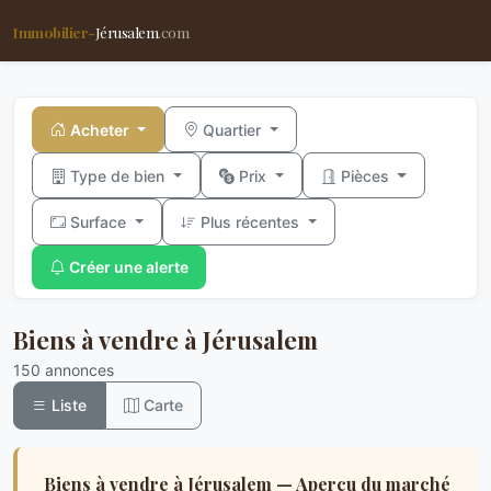
Immobilier-
Jérusalem
.com
Acheter
Quartier
Type de bien
Prix
Pièces
Surface
Plus récentes
Créer une alerte
Biens à vendre à Jérusalem
150 annonces
Liste
Carte
Biens à vendre à Jérusalem — Aperçu du marché